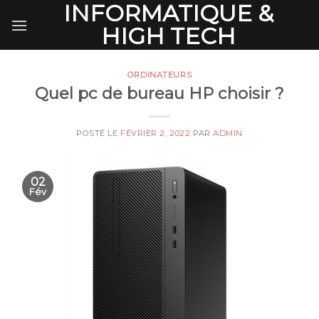
INFORMATIQUE &
Skip
to
HIGH TECH
content
ORDINATEURS
Quel pc de bureau HP choisir ?
POSTÉ LE
FÉVRIER 2, 2022
PAR
ADMIN
02
Fév