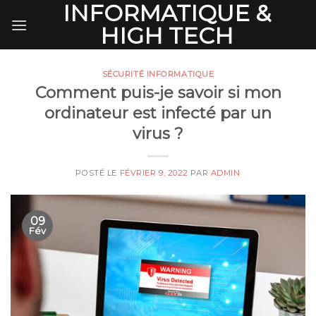
INFORMATIQUE &
Skip
to
HIGH TECH
content
SÉCURITÉ INFORMATIQUE
Comment puis-je savoir si mon
ordinateur est infecté par un
virus ?
POSTÉ LE
FÉVRIER 9, 2022
PAR
ADMIN
09
Fév